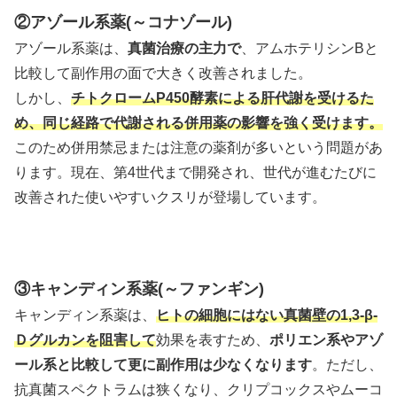
②アゾール系薬(～コナゾール)
アゾール系薬は、
真菌治療の主力で
、アムホテリシンBと
比較して副作用の面で大きく改善されました。
しかし、
チトクロームP450酵素による肝代謝を受けるた
め、同じ経路で代謝される併用薬の影響を強く受けます。
このため併用禁忌または注意の薬剤が多いという問題があ
ります。現在、第4世代まで開発され、世代が進むたびに
改善された使いやすいクスリが登場しています。
③キャンディン系薬(～ファンギン)
キャンディン系薬は、
ヒトの細胞にはない真菌壁の1,3-β-
Ｄグルカンを阻害して
効果を表すため、
ポリエン系やアゾ
ール系と比較して更に副作用は少なくなります
。ただし、
抗真菌スペクトラムは狭くなり、クリプコックスやムーコ