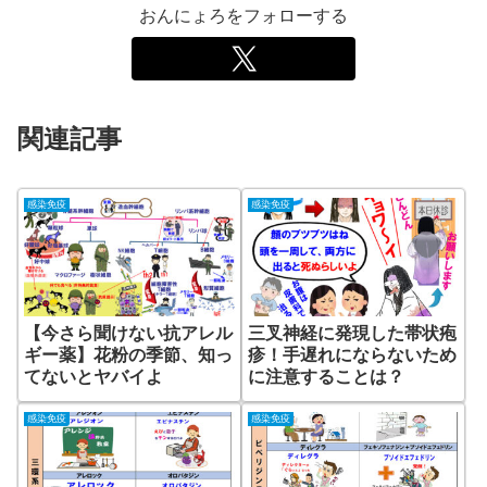
おんにょろをフォローする
関連記事
感染免疫
感染免疫
【今さら聞けない抗アレル
三叉神経に発現した帯状疱
ギー薬】花粉の季節、知っ
疹！手遅れにならないため
てないとヤバイよ
に注意することは？
感染免疫
感染免疫