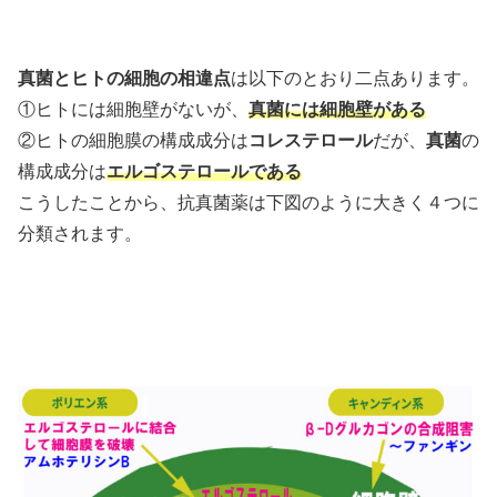
真菌とヒトの細胞の相違点
は以下のとおり二点あります。
①ヒトには細胞壁がないが、
真菌には細胞壁がある
②ヒトの細胞膜の構成成分は
コレステロール
だが、
真菌
の
構成成分は
エルゴステロールである
こうしたことから、抗真菌薬は下図のように大きく４つに
分類されます。