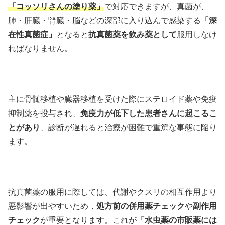
「コッソリさんの塗り薬」
で対応できますが、真菌が、
肺・肝臓・腎臓・脳などの深部に入り込んで感染する
「深
在性真菌症」
となると
抗真菌薬を飲み薬として
服用しなけ
ればなりません。
主に骨髄移植や臓器移植を受けた際にステロイド薬や免疫
抑制薬を投与され、
免疫力が低下した患者さんに起こるこ
とがあり
、診断が遅れると治療が困難で重篤な事態に陥り
ます。
抗真菌薬の服用に際しては、代謝やクスリの相互作用より
悪影響が出やすいため，
処方前の併用薬チェック
や
副作用
チェック
が重要となります。これが
「水虫薬の市販薬には