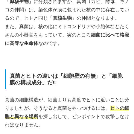
「原核生物」
に分類されますが、真菌（カビ、酵母、キノ
コの仲間）は、染色体が膜に包まれた核の中に存在してい
るので、ヒトと同じ
「真核生物」
の仲間となります。
また、真菌は、核の他にミトコンドリアや小胞体などたく
さんの小器官をもっていて、実のところ
細菌に比べて格段
に高等な生命体
なのです。
真菌とヒトの違いは「細胞壁の有無」と「細胞
膜の構成成分」だ‼
真菌の細胞構造が、細菌よりも高度でヒトに近いことは分
りましたが、そうなると真菌をやっつけるには、
ヒ
トの細
胞と異なる場所
を探し出して、ピンポイントで攻撃しなけ
ればなりません。