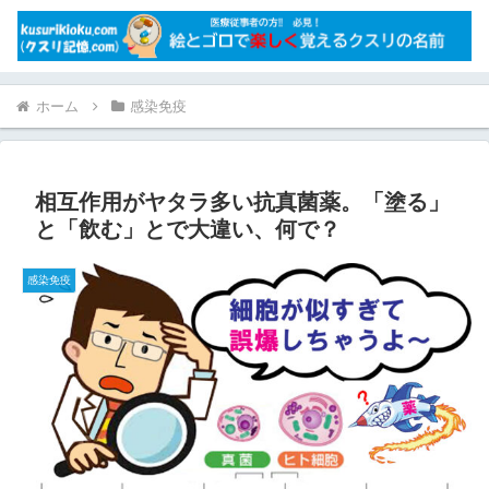
ホーム
感染免疫
相互作用がヤタラ多い抗真菌薬。「塗る」
と「飲む」とで大違い、何で？
感染免疫