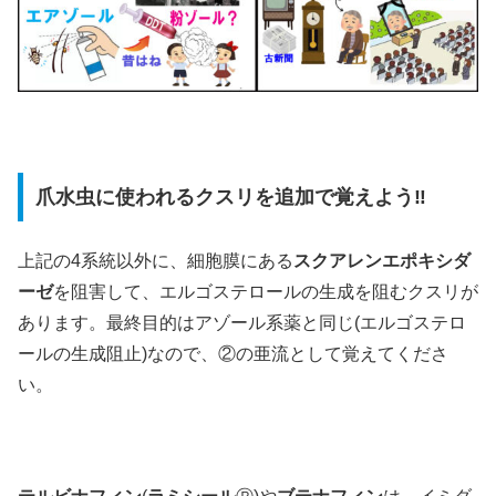
爪水虫に使われるクスリを追加で覚えよう‼
上記の4系統以外に、細胞膜にある
スクアレンエポキシダ
ーゼ
を阻害して、エルゴステロールの生成を阻むクスリが
あります。最終目的はアゾール系薬と同じ(エルゴステロ
ールの生成阻止)なので、②の亜流として覚えてくださ
い。