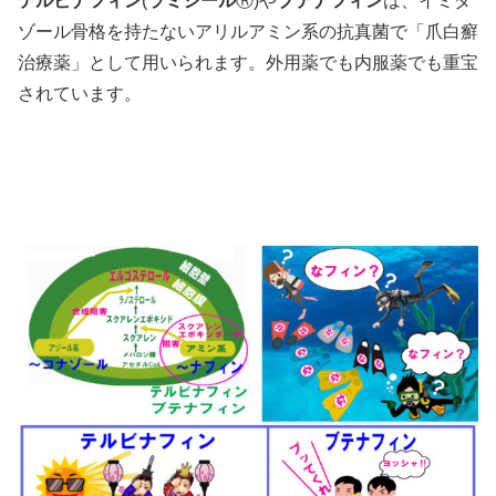
テルビナフィン
(
ラミシール
Ⓡ)や
ブテナフィン
は、イミダ
ゾール骨格を持たないアリルアミン系の抗真菌で「爪白癬
治療薬」として用いられます。外用薬でも内服薬でも重宝
されています。