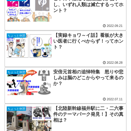
し、いずれ人類は滅亡するってホ
ント？
2022.09.21
【実録キョワ～イ話】看板が大き
ちょっと休憩
い医者に行くべからず！ってホン
ト？
2022.08.28
安倍元首相の追悼特集 怒りや悲
ちょっと休憩
しみは脳のどこからやって来るの
か？
2022.07.11
【北陸新幹線福井駅に二・二六事
ちょっと休憩
件のテーマパーク発見！】その真
相は？