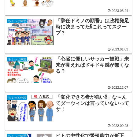
2023.03.24
「辞任ドミノの順番」は政権発足
ちょっと休憩
時に決まってた⁉これってスクー
プ？
2023.01.03
「心臓に優しいサッカー観戦」未
ちょっと休憩
来が見えればドキドキ感が無くな
る？
2022.12.07
「変化できる者が強い⁉」な～ん
ちょっと休憩
てダーウィンは言っていないって
サ！
2022.09.28
ヒトの中性化で繁殖能力が低下
ちょっと休憩