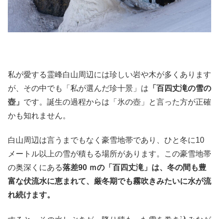
私が愛する霊峰白山周辺には珍しい岩や木が多くあります
が、その中でも「私が選んだ珍十景」は
「百四丈滝の雪の
壺」
です。誕生の過程からは「氷の壺」と言った方が正確
かも知れません。
白山周辺は言うまでもなく豪雪地帯であり、ひと冬に10
メートル以上の雪が積もる場所があります。この豪雪地帯
の奥深くにある
落差90 ｍの「百四丈滝」は、冬の間も豊
富な伏流水に恵まれて、厳冬期でも霧吹きみたいに水が流
れ続けます。