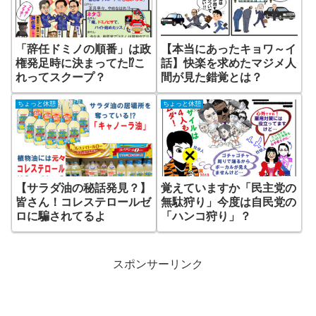
「辞任ドミノの順番」は政
【本当にあったキョワ～イ
権発足時に決まってた⁉こ
話】快楽を求めたマジメ人
れってスクープ？
間が見た錯覚とは？
ちょっと休憩
ちょっと休憩
【サラダ油の秘話発見？】
覚えていますか「民主党の
皆さん！コレステロールゼ
無駄狩り」今度は自民党の
ロに騙されてるよ
「ハンコ狩り」？
スポンサーリンク