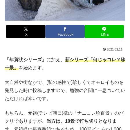
X
Facebook
LINE
2021.02.11
「年賀状シリーズ」
に加え、
新シリーズ「何じゃコレ？珍
十景」
を始めます。
大自然や街なかで、(私の感性で)珍しくてオモロイものを
発見した時に投稿しますので、勉強の合間に一息ついてい
ただければ幸いです。
もちろん、元祖(テレビ朝日)様の「ナニコレ珍百景」のパ
クリでありますが、
当方は、10景で打ち切りとなりま
す。
元祖様は長寿番組であるため、100景どころか1,000