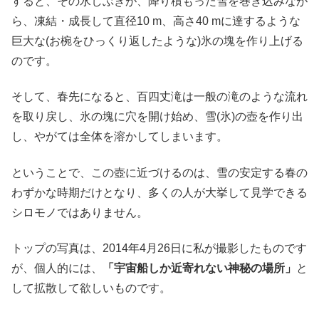
すると、その水しぶきが、降り積もった雪を巻き込みなが
ら、凍結・成長して直径10 m、高さ40 mに達するような
巨大な(お椀をひっくり返したような)氷の塊を作り上げる
のです。
そして、春先になると、百四丈滝は一般の滝のような流れ
を取り戻し、氷の塊に穴を開け始め、雪(氷)の壺を作り出
し、やがては全体を溶かしてしまいます。
ということで、この壺に近づけるのは、雪の安定する春の
わずかな時期だけとなり、多くの人が大挙して見学できる
シロモノではありません。
トップの写真は、2014年4月26日に私が撮影したものです
が、個人的には、
「宇宙船しか近寄れない神秘の場所」
と
して拡散して欲しいものです。