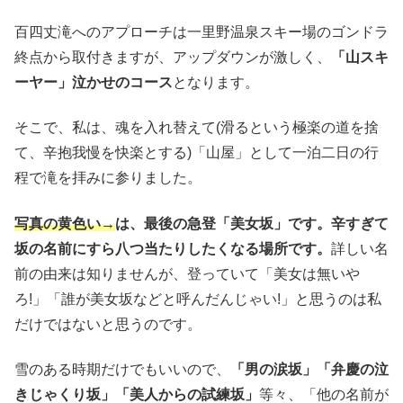
百四丈滝へのアプローチは一里野温泉スキー場のゴンドラ
終点から取付きますが、アップダウンが激しく、
「山スキ
ーヤー」泣かせのコース
となります。
そこで、私は、魂を入れ替えて(滑るという極楽の道を捨
て、辛抱我慢を快楽とする)「山屋」として一泊二日の行
程で滝を拝みに参りました。
写真の黄色い→
は、最後の急登「美女坂」です。辛すぎて
坂の名前にすら八つ当たりしたくなる場所です。
詳しい名
前の由来は知りませんが、登っていて「美女は無いや
ろ!」「誰が美女坂などと呼んだんじゃい!」と思うのは私
だけではないと思うのです。
雪のある時期だけでもいいので、
「男の涙坂」「弁慶の泣
きじゃくり坂」「美人からの試練坂」
等々、「他の名前が