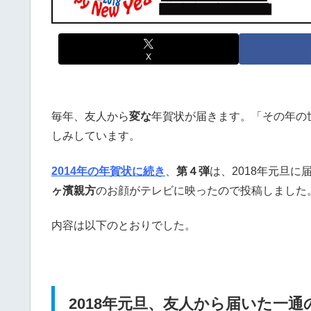
X
毎年、友人から
変な
年賀状が届きます。「その年の
しみしています。
2014年の年賀状に続き
、
第４弾
は、2018年元旦
ヶ濱親方
のお顔がテレビに映ったので投稿しました
内容は以下のとおりでした。
2018年元旦、友人から届いた一通