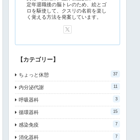
定年退職後の脳トレのため、絵とゴ
ロを駆使して、クスリの名前を楽し
く覚える方法を発案しています。
【カテゴリー】
37
ちょっと休憩
11
内分泌代謝
3
呼吸器科
15
循環器科
7
感染免疫
7
消化器科