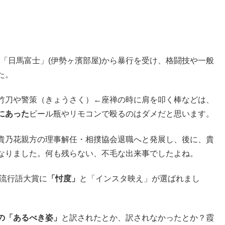
綱「日馬富士」(伊勢ヶ濱部屋)から暴行を受け、格闘技や一般
た。
竹刀や警策（きょうさく）←座禅の時に肩を叩く棒などは、
にあった
ビール瓶やリモコンで殴るのはダメだと思います。
貴乃花親方の理事解任・相撲協会退職へと発展し、後に、貴
なりました。何も残らない、不毛な出来事でしたよね。
・流行語大賞に
「忖度」
と「インスタ映え」が選ばれまし
の「あるべき姿」
と訳されたとか、訳されなかったとか？霞