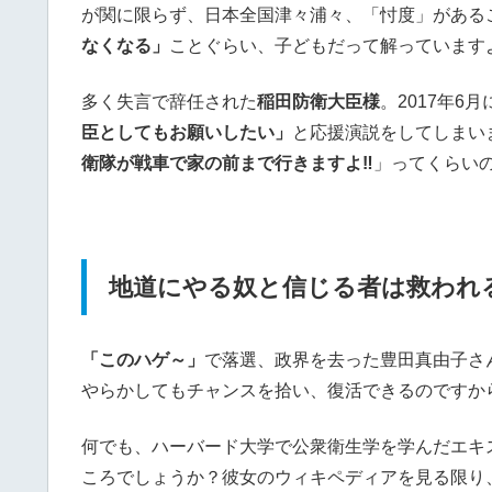
が関に限らず、日本全国津々浦々、「忖度」がある
なくなる」
ことぐらい、子どもだって解っています
多く失言で辞任された
稲田防衛大臣様
。2017年6
臣としてもお願いしたい」
と応援演説をしてしまい
衛隊が戦車で家の前まで行きますよ‼
」ってくらい
地道にやる奴と信じる者は救われ
「このハゲ～」
で落選、政界を去った豊田真由子さ
やらかしてもチャンスを拾い、復活できるのですか
何でも、ハーバード大学で公衆衛生学を学んだエキ
ころでしょうか？彼女のウィキペディアを見る限り