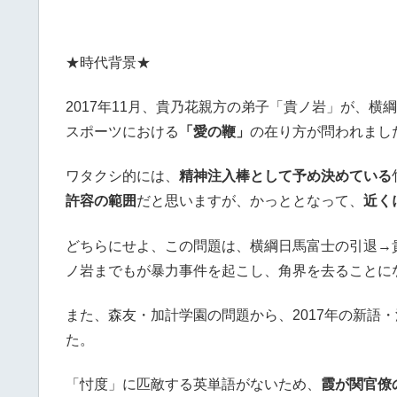
★時代背景★
2017年11月、貴乃花親方の弟子「貴ノ岩」が、横
スポーツにおける
「愛の鞭」
の在り方が問われまし
ワタクシ的には、
精神注入棒として予め決めている
許容の範囲
だと思いますが、かっととなって、
近く
どちらにせよ、この問題は、横綱日馬富士の引退→
ノ岩までもが暴力事件を起こし、角界を去ることに
また、森友・加計学園の問題から、2017年の新語
た。
「忖度」に匹敵する英単語がないため、
霞が関官僚