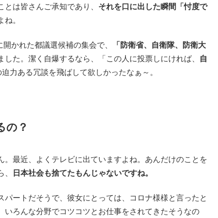
ことは皆さんご承知であり、
それを口に出した瞬間「忖度で
よね。
月に開かれた都議選候補の集会で、
「防衛省、自衛隊、防衛大
ました。潔く自爆するなら、「この人に投票しにければ、
自
の迫力ある冗談を飛ばして欲しかったなぁ～。
るの？
ん。最近、よくテレビに出ていますよね。あんだけのことを
ら、
日本社会も捨てたもんじゃないですね。
スパートだそうで、彼女にとっては、コロナ様様と言ったと
、いろんな分野でコツコツとお仕事をされてきたそうなの