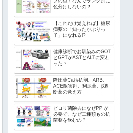
プの色！なんでランク別に
色分けしないの？
【これだけ覚えれば】糖尿
病薬の「知ったかぶりっ
子」になれる!?
健康診断でお馴染みのGOT
とGPTがASTとALTに変わ
った？
降圧薬Ca拮抗剤、ARB、
ACE阻害剤、利尿薬、β遮
断薬の覚え方
ピロリ菌除去になぜPPIが
必要で、なぜ二種類もの抗
菌薬を飲むの？