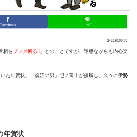
Facebook
LINE
2020.08.03
世相を
ブッタ斬る‼
」とのことですが、迷惑ながらも内心楽
に届いた年賀状。「復活の男」照ノ富士が優勝し、久々に
伊勢
。
の年賀状