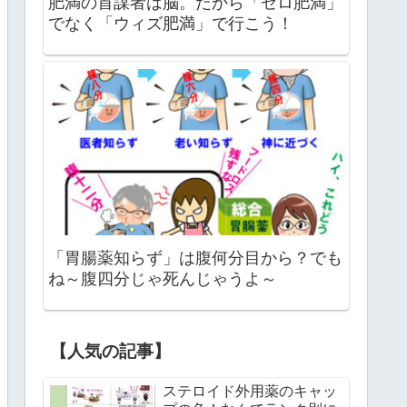
肥満の首謀者は脳。だから「ゼロ肥満」
でなく「ウィズ肥満」で行こう！
「胃腸薬知らず」は腹何分目から？でも
ね～腹四分じゃ死んじゃうよ～
【人気の記事】
ステロイド外用薬のキャッ