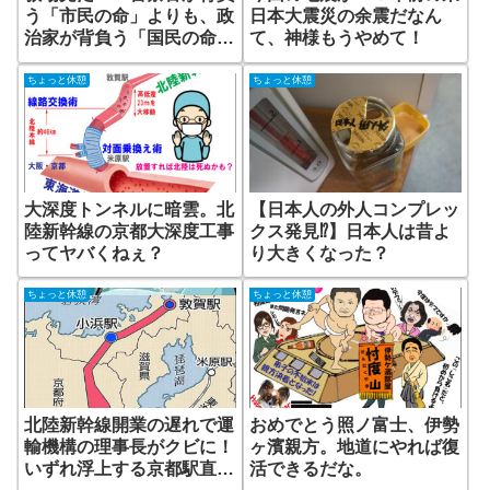
う「市民の命」よりも、政
日本大震災の余震だなん
治家が背負う「国民の命」
て、神様もうやめて！
がもっと重いはず。政治家
にも教場が必要だと思いま
ちょっと休憩
ちょっと休憩
せんか？
大深度トンネルに暗雲。北
【日本人の外人コンプレッ
陸新幹線の京都大深度工事
クス発見⁉】日本人は昔よ
ってヤバくねぇ？
り大きくなった？
ちょっと休憩
ちょっと休憩
北陸新幹線開業の遅れで運
おめでとう照ノ富士、伊勢
輸機構の理事長がクビに！
ヶ濱親方。地道にやれば復
いずれ浮上する京都駅直結
活できるだな。