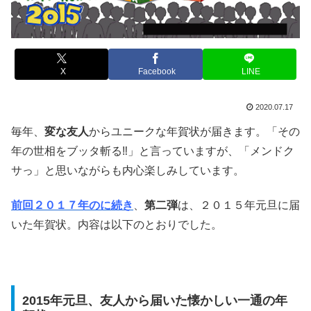
X
Facebook
LINE
2020.07.17
毎年、
変な友人
からユニークな年賀状が届きます。「その
年の世相をブッタ斬る‼」と言っていますが、「メンドク
サっ」と思いながらも内心楽しみしています。
前回２０１７年のに続き
、
第二弾
は、２０１５年元旦に届
いた年賀状。内容は以下のとおりでした。
2015年元旦、友人から届いた懐かしい一通の年