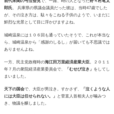
前代未聞の号泣会見
で、一躍、時の人となった
野々村竜太
郎氏
。 兵庫県の県議会議員だった彼は、当時47歳でした
が、その泣き方は、駄々をこねる子供のようで、いまだに
鮮烈な光景として目に浮かびますよね。
城崎温泉には１０６回も通っていたそうで、これが本当な
ら、城崎温泉から「感謝のしるし」が届いても不思議では
ありませんよね。
一方、民主党政権時の
海江田万里経済産業大臣
。２０１１
年７月の衆院経済産業委員会で、
「むせび泣き」
をしてし
まいました。
天下の国会
で、大臣が男泣き。すかさず、
「泣くような人
には大臣は任せられない。」
と菅直人首相夫人が噛みつ
き、物議を醸しました。