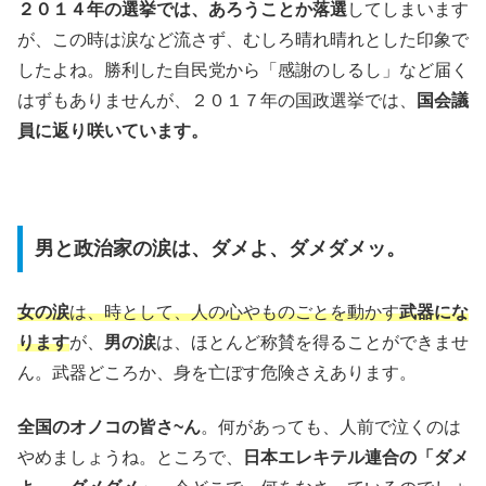
２０１４年の選挙では、あろうことか落選
してしまいます
が、この時は涙など流さず、むしろ晴れ晴れとした印象で
したよね。勝利した自民党から「感謝のしるし」など届く
はずもありませんが、２０１７年の国政選挙では、
国会議
員に返り咲いています。
男と政治家の涙は、ダメよ、ダメダメッ。
女の涙
は、時として、人の心やものごとを動かす
武器にな
ります
が、
男の涙
は、ほとんど称賛を得ることができませ
ん。武器どころか、身を亡ぼす危険さえあります。
全国のオノコの皆さ~ん
。何があっても、人前で泣くのは
やめましょうね。ところで、
日本エレキテル連合の「ダメ