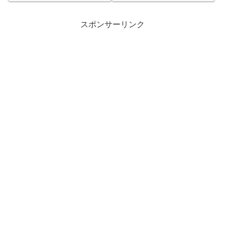
問題。次に謝罪するのは誰
だ？
スポンサーリンク