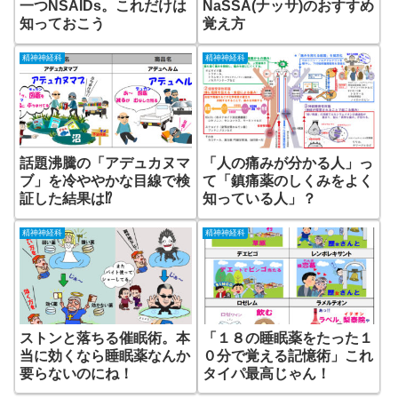
一つNSAIDs。これだけは
NaSSA(ナッサ)のおすすめ
知っておこう
覚え方
精神神経科
精神神経科
話題沸騰の「アデュカヌマ
「人の痛みが分かる人」っ
ブ」を冷ややかな目線で検
て「鎮痛薬のしくみをよく
証した結果は⁉
知っている人」？
精神神経科
精神神経科
ストンと落ちる催眠術。本
「１８の睡眠薬をたった１
当に効くなら睡眠薬なんか
０分で覚える記憶術」これ
要らないのにね！
タイパ最高じゃん！