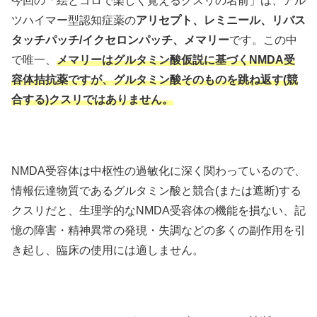
今回の「絵とゴロで楽しく覚えるクスリの名前」は、アル
ツハイマー型認知症薬の
アリセプト、レミニール、リバス
タッチパッチ/イクセロンパッチ、メマリー
です。この中
で唯一、
メマリーはグルタミン酸仮説に基づくNMDA受
容体拮抗薬ですが、グルタミン酸そのものを跳ね返す(競
合する)クスリではありません。
NMDA受容体は中枢性の過敏化に深く関わっているので、
情報伝達物質であるグルタミン酸と競合(または遮断)する
クスリだと、生理学的なNMDA受容体の機能を損ない、記
憶の障害・精神異常の発現・失調などの多くの副作用を引
き起し、臨床の使用には適しません。