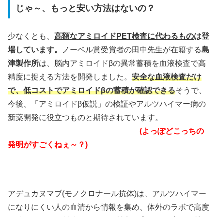
じゃ～、もっと安い方法はないの？
少なくとも、
高額なアミロイドPET検査に代わるもの
は登
場しています。
ノーベル賞受賞者の田中先生が在籍する
島
津製作所
は、脳内アミロイドβの異常蓄積を血液検査で高
精度に捉える方法を開発しました。
安全な血液検査だけ
で、低コストでアミロイドβの蓄積が確認できる
そうで、
今後、「アミロイドβ仮説」の検証やアルツハイマー病の
新薬開発に役立つものと期待されています。
(よっぽどこっちの
発明がすごくねぇ～？)
アデュカヌマブ(モノクロナール抗体)は、アルツハイマー
になりにくい人の血清から情報を集め、体外のラボで高度