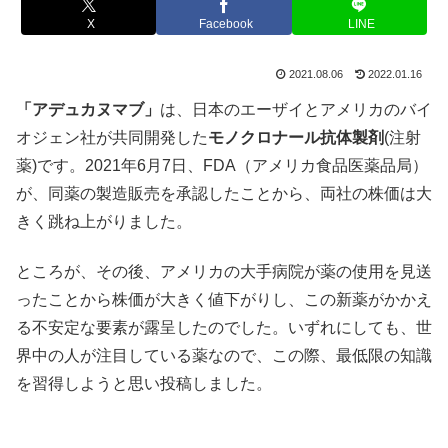
X
Facebook
LINE
2021.08.06
2022.01.16
「アデュカヌマブ」
は、日本のエーザイとアメリカのバイ
オジェン社が共同開発した
モノクロナール抗体製剤
(注射
薬)です。2021年6月7日、FDA（アメリカ食品医薬品局）
が、同薬の製造販売を承認したことから、両社の株価は大
きく跳ね上がりました。
ところが、その後、アメリカの大手病院が薬の使用を見送
ったことから株価が大きく値下がりし、この新薬がかかえ
る不安定な要素が露呈したのでした。いずれにしても、世
界中の人が注目している薬なので、この際、最低限の知識
を習得しようと思い投稿しました。