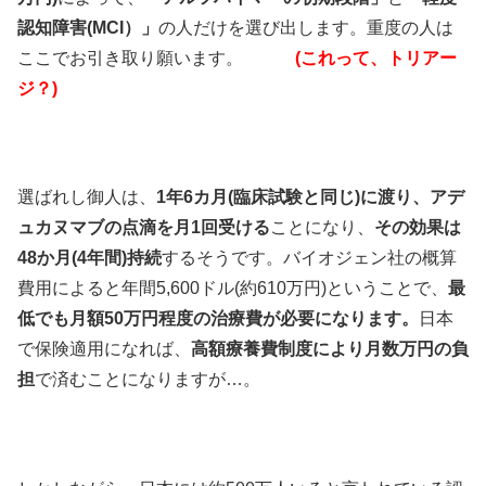
認知障害(MCI）」
の人だけを選び出します。重度の人は
ここでお引き取り願います。
(これって、トリアー
ジ？)
選ばれし御人は、
1年6カ月(臨床試験と同じ)に渡り、アデ
ュカヌマブの点滴を月1回受ける
ことになり、
その効果は
48か月(4年間)持続
するそうです。バイオジェン社の概算
費用によると年間5,600ドル(約610万円)ということで、
最
低でも月額50万円程度の治療費が必要になります。
日本
で保険適用になれば、
高額療養費制度により月数万円の負
担
で済むことになりますが…。