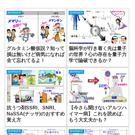
精神神経科
精神神経科
グルタミン酸仮説？知って
脳科学が行き着く先は量子
損は無いけど病気になれば
の世界？心の存在を量子力
全て忘れてるよ！
学で論破できるか？
精神神経科
精神神経科
抗うつ剤SSRI、SNRI、
【今さら聞けないアルツハ
NaSSA(ナッサ)のおすすめ
イマー病】これを読めば、
覚え方
もう大丈夫かも？
精神神経科
精神神経科