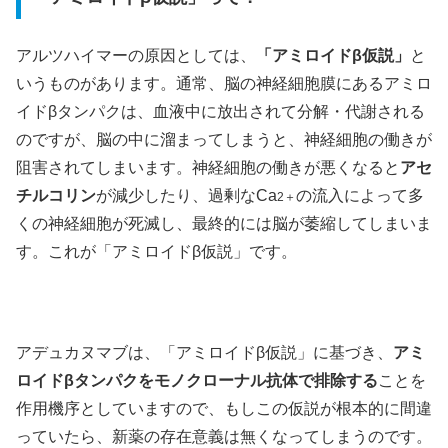
アルツハイマーの原因としては、
「アミロイドβ仮説」
と
いうものがあります。通常、脳の神経細胞膜にあるアミロ
イドβタンパクは、血液中に放出されて分解・代謝される
のですが、脳の中に溜まってしまうと、神経細胞の働きが
阻害されてしまいます。神経細胞の働きが悪くなると
アセ
チルコリン
が減少したり、過剰なCa
の流入によって多
2＋
くの神経細胞が死滅し、最終的には脳が萎縮してしまいま
す。これが「アミロイドβ仮説」です。
アデュカヌマブは、「アミロイドβ仮説」に基づき、
アミ
ロイドβタンパクをモノクローナル抗体で排除する
ことを
作用機序としていますので、もしこの仮説が根本的に間違
っていたら、新薬の存在意義は無くなってしまうのです。