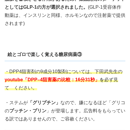
としてはGLP-1の方が選択されました。
(GLP-1受容体作
動薬は、インスリンと同様、ホルモンなので注射薬で提供
されます)
絵とゴロで楽しく覚える糖尿病薬③
・DPP4阻害剤の9成分10製剤については、下田武先生の
youtube「DPP–4阻害薬の比較：16分31秒」
を
必ず見
て ください。
・ステムが
「グリプチン」
なので、嫌になるほど「グリコ
の
プッチン・プリン
」が登場します。広告料をもらってい
る訳ではありませんので、ご容赦ください。