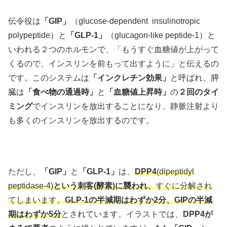
伝令役は
「GIP」
（glucose-dependent insulinotropic
polypeptide）と
「GLP-1」
（glucagon-like peptide-1）と
いわれる２つのホルモンで、「もうすぐ血糖値が上がって
くるので、インスリンを前もって出すように」と伝えるの
です。このシステムは
「インクレチン効果」
と呼ばれ、膵
臓は
「食べ物の通過時」
と
「血糖値上昇時」
の
２回のタイ
ミング
でインスリンを放出することになり、静脈注射より
も多くのインスリンを放出するのです。
ただし、
「GIP」
と
「GLP-1」
は、
DPP4
(dipeptidyl
peptidase-4)
という刺客(酵素)に襲われ、
すぐに分解され
てしまいます。
GLP-1の半減期はわずか2分、GIPの半減
期はわずか5分
とされています。イラストでは、
DPP4が