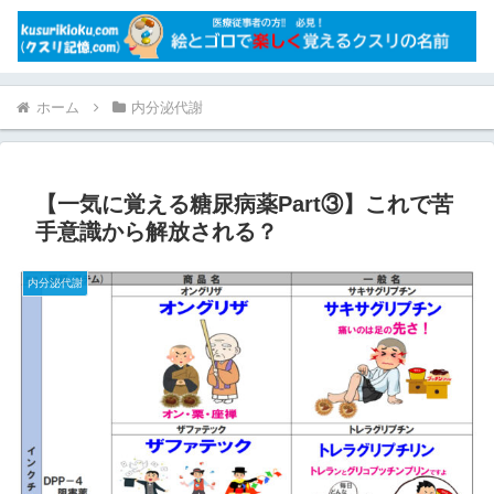
ホーム
内分泌代謝
【一気に覚える糖尿病薬Part③】これで苦
手意識から解放される？
内分泌代謝