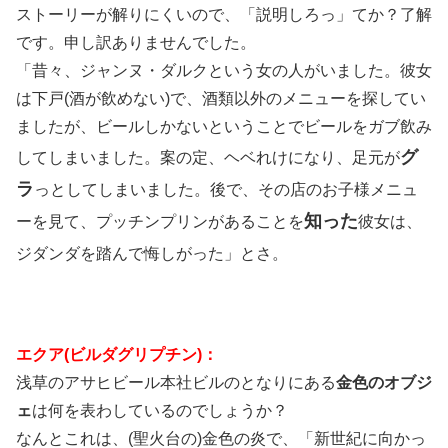
ストーリーが解りにくいので、「説明しろっ」てか？了解
です。申し訳ありませんでした。
「昔々、ジャンヌ・ダルクという女の人がいました。彼女
は下戸(酒が飲めない)で、酒類以外のメニューを探してい
ましたが、ビールしかないということでビールをガブ飲み
グ
してしまいました。案の定、ヘベれけになり、足元が
ラ
っとしてしまいました。後で、その店のお子様メニュ
知った
ーを見て、プッチンプリンがあることを
彼女は、
ジダンダを踏んで悔しがった」とさ。
エクア(ビルダグリプチン)：
浅草のアサヒビール本社ビルのとなりにある
金色のオブジ
ェ
は何を表わしているのでしょうか？
なんとこれは、(聖火台の)金色の炎で、「新世紀に向かっ