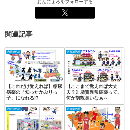
おんにょろをフォローする
関連記事
内分泌代謝
内分泌代謝
【ここまで覚えれば大丈
【これだけ覚えれば】糖尿
夫？】脂質異常症薬って、
病薬の「知ったかぶりっ
何か胡散臭いなぁ～
子」になれる!?
内分泌代謝
内分泌代謝