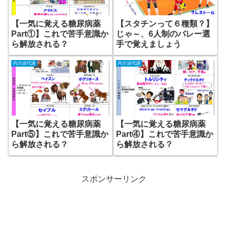
【一気に覚える糖尿病薬
【スタチンって６種類？】
Part①】これで苦手意識か
じゃ～、6人制のバレー選
ら解放される？
手で覚えましょう
内分泌代謝
内分泌代謝
【一気に覚える糖尿病薬
【一気に覚える糖尿病薬
Part⑤】これで苦手意識か
Part④】これで苦手意識か
ら解放される？
ら解放される？
スポンサーリンク