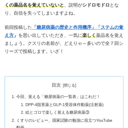
くの薬品名を覚えていないと
、説明が
シドロモドロ
とな
り、自信を失ってしまいますよね。
前回投稿した
「糖尿病薬の歴史と作用機序」
「ステムの覚
え方
」
を思い出していただき、一気に
楽しく
薬品名を覚え
ましょう。クスリの名前が、どえりゃ～多いので全７回シ
リーズで投稿します。いざ！
目次
今回、覚える「糖尿病薬の一覧表」はこれだ！
DPP-4阻害薬とGLP-1受容体作動薬(注射薬)
絵とゴロで楽しく覚える糖尿病薬③
くすりのレビュー、国家試験の勉強に役立つYouTube
動画