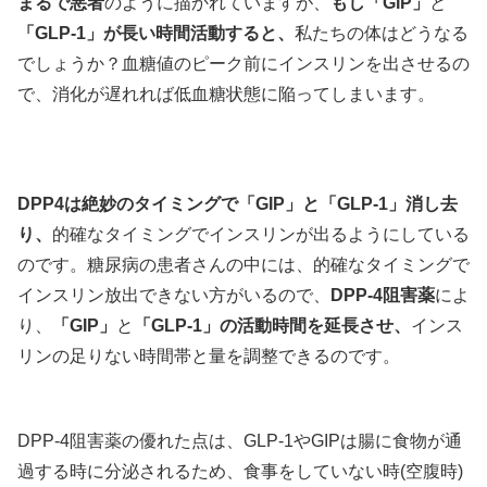
まるで悪者
のように描かれていますが、
もし「GIP」
と
「GLP-1」が長い時間活動すると、
私たちの体はどうなる
でしょうか？血糖値のピーク前にインスリンを出させるの
で、消化が遅れれば低血糖状態に陥ってしまいます。
DPP4は絶妙のタイミングで「GIP」と「GLP-1」消し去
り、
的確なタイミングでインスリンが出るようにしている
のです。糖尿病の患者さんの中には、的確なタイミングで
インスリン放出できない方がいるので、
DPP-4阻害薬
によ
り、
「GIP」
と
「GLP-1」の活動時間を延長させ、
インス
リンの
足りない時間帯と
量を調整できるのです。
DPP-4阻害薬の優れた点は、GLP-1やGIPは
腸に食物が通
過する時に分泌されるため、食事をしていない時(空腹時)