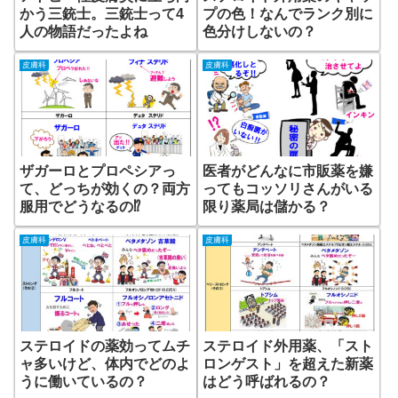
かう三銃士。三銃士って4
プの色！なんでランク別に
人の物語だったよね
色分けしないの？
皮膚科
皮膚科
ザガーロとプロペシアっ
医者がどんなに市販薬を嫌
て、どっちが効くの？両方
ってもコッソリさんがいる
服用でどうなるの⁉
限り薬局は儲かる？
皮膚科
皮膚科
ステロイドの薬効ってムチ
ステロイド外用薬、「スト
ャ多いけど、体内でどのよ
ロンゲスト」を超えた新薬
うに働いているの？
はどう呼ばれるの？