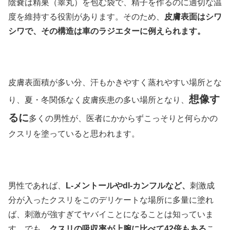
陰嚢は精巣（睾丸）を包む袋で、精子を作るのに適切な温
度を維持する役割があります。そのため、
皮膚表面はシワ
シワで、その構造は車のラジエターに例えられます。
皮膚表面積が多い分、汗もかきやすく蒸れやすい場所とな
想像す
り、夏・冬関係なく皮膚疾患の多い場所となり、
るに
多くの男性が、医者にかからずこっそりと何らかの
クスリを塗っていると思われます。
男性であれば、
L-メントールやdl-カンフルなど、
刺激成
分が入ったクスリをこのデリケートな場所に多量に塗れ
ば、刺激が強すぎてヤバイことになることは知っていま
す。でも、
クスリの吸収率が上腕に比べて42倍もある
こ