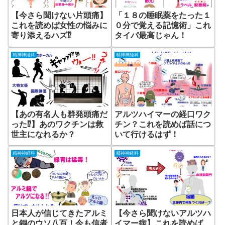
【今さら聞けない片頭痛】
「１８の睡眠薬をたった１
これを読めば女性の悩みに
０分で覚える記憶術」これ
寄り添えるハズ⁉
タイパ最高じゃん！
精神神経科
精神神経科
【あの有名人も群発頭痛だ
アルツハイマーの経口ワク
った⁉】あのワクチンは救
チン？これを読めば話につ
世主になれるか？
いて行けるはず！
精神神経科
精神神経科
日本人が信じてきたアルミ
【今さら聞けないアルツハ
と銅のウソ八百！今も信者
イマー病】これを読めば、