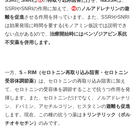
SSRI
と
SNRI
は
①
の
再取り込み阻害だけ
を、
NaSSA
は、
SSRIやSNRIの作用に加えて、
②
の
ノルアドレナリンの遊
離を促進
させる作用を持っています。また、SSRIやSNRI
は効果発現に時間を要する(モノアミン仮説では説明でき
ない点がある)ので、
治療開始時にはベンゾジアピン系抗
不安薬を併用します。
一方、
S – RIM（セロトニン再取り込み阻害・セロトニン
受容体調節薬）
は、セロトニンの再取り込み阻害に加え
て、セロトニンの受容体を調節することで抗うつ作用を発
揮します。また、セロトニンだけでなく、ノルアドレナリ
ン、ドパミン、アセチルコリン、ヒスタミンの
遊離も促進
します。現在、この種の抗うつ薬は
トリンテリック（ボル
チオキセチン）
のみです。