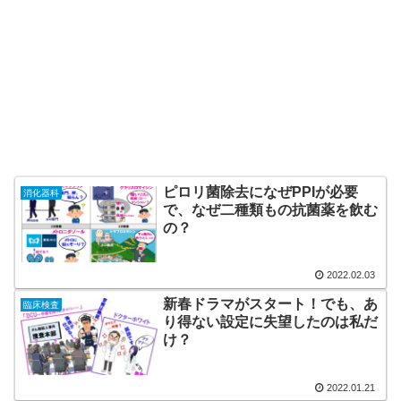
ピロリ菌除去になぜPPIが必要
消化器科
で、なぜ二種類もの抗菌薬を飲む
の？
2022.02.03
新春ドラマがスタート！でも、あ
臨床検査
り得ない設定に失望したのは私だ
け？
2022.01.21