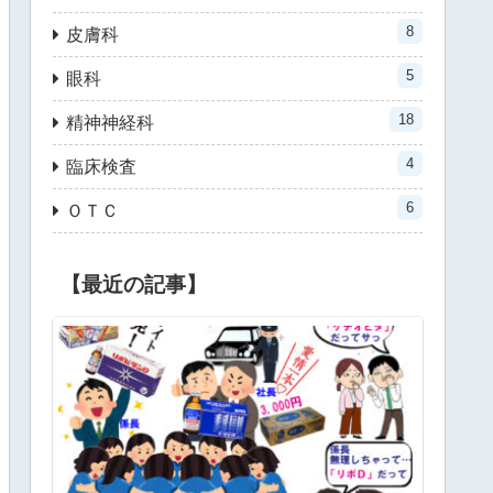
8
皮膚科
5
眼科
18
精神神経科
4
臨床検査
6
ＯＴＣ
【最近の記事】