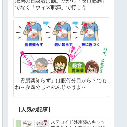
肥満の首謀者は脳。だから「ゼロ肥満」
でなく「ウィズ肥満」で行こう！
「胃腸薬知らず」は腹何分目から？でも
ね～腹四分じゃ死んじゃうよ～
【人気の記事】
ステロイド外用薬のキャッ