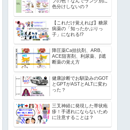
プの色！なんでランク別に
色分けしないの？
【これだけ覚えれば】糖尿
病薬の「知ったかぶりっ
子」になれる!?
降圧薬Ca拮抗剤、ARB、
ACE阻害剤、利尿薬、β遮
断薬の覚え方
健康診断でお馴染みのGOT
とGPTがASTとALTに変わ
った？
三叉神経に発現した帯状疱
疹！手遅れにならないため
に注意することは？