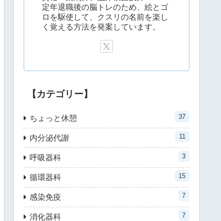
定年退職後の脳トレのため、絵とゴ
ロを駆使して、クスリの名前を楽し
く覚える方法を発案しています。
【カテゴリー】
37
ちょっと休憩
11
内分泌代謝
3
呼吸器科
15
循環器科
7
感染免疫
7
消化器科