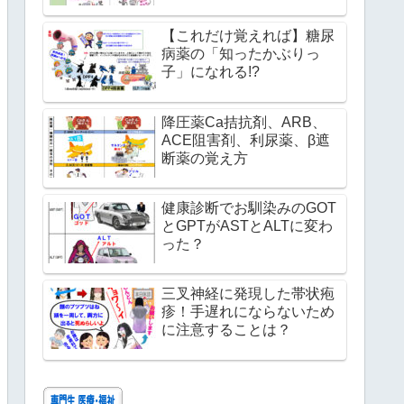
【これだけ覚えれば】糖尿
病薬の「知ったかぶりっ
子」になれる!?
降圧薬Ca拮抗剤、ARB、
ACE阻害剤、利尿薬、β遮
断薬の覚え方
健康診断でお馴染みのGOT
とGPTがASTとALTに変わ
った？
三叉神経に発現した帯状疱
疹！手遅れにならないため
に注意することは？