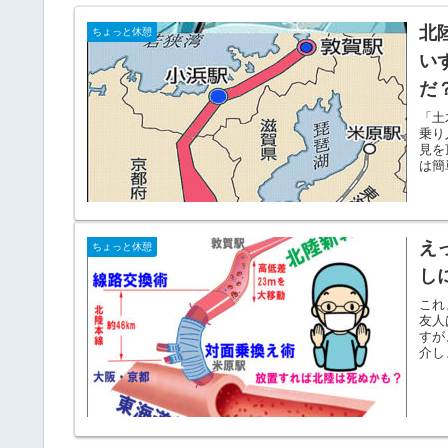
北
ちょっと休憩
い
だ
「土
乗り
見を
は簡
え
ちょっと休憩
し
これ
友人
すが
介し