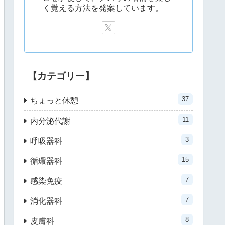
く覚える方法を発案しています。
【カテゴリー】
37
ちょっと休憩
11
内分泌代謝
3
呼吸器科
15
循環器科
7
感染免疫
7
消化器科
8
皮膚科