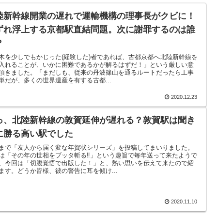
陸新幹線開業の遅れで運輸機構の理事長がクビに！
ずれ浮上する京都駅直結問題。次に謝罪するのは誰
？
木を少しでもかじった(経験した)者であれば、古都京都へ北陸新幹線を
入れることが、いかに困難であるかが解るはずだ！」という厳しい意
頂きました。「まだしも、従来の丹波篠山を通るルートだったら工事
単だが、多くの世界遺産を有する古都...
2020.12.23
っ、北陸新幹線の敦賀延伸が遅れる？敦賀駅は聞き
に勝る高い駅でした
まで「友人から届く変な年賀状シリーズ」を投稿してまいりました。
は「その年の世相をブッタ斬る‼」という趣旨で毎年送って来たようで
、今回は「切腹覚悟で出版した！」と、熱い思いを伝えて来たので紹
ます。どうか皆様、彼の警告に耳を傾け...
2020.11.10