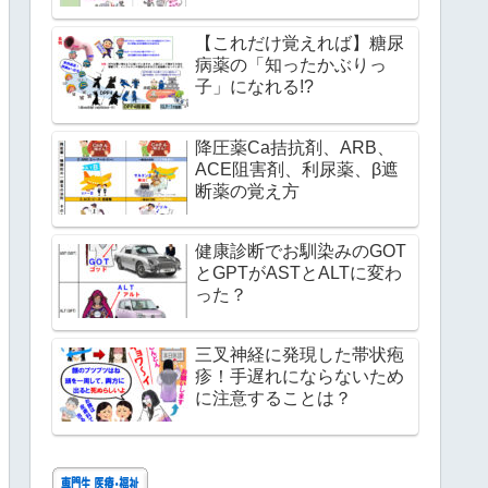
【これだけ覚えれば】糖尿
病薬の「知ったかぶりっ
子」になれる!?
降圧薬Ca拮抗剤、ARB、
ACE阻害剤、利尿薬、β遮
断薬の覚え方
健康診断でお馴染みのGOT
とGPTがASTとALTに変わ
った？
三叉神経に発現した帯状疱
疹！手遅れにならないため
に注意することは？