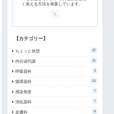
く覚える方法を発案しています。
【カテゴリー】
37
ちょっと休憩
11
内分泌代謝
3
呼吸器科
15
循環器科
7
感染免疫
7
消化器科
8
皮膚科