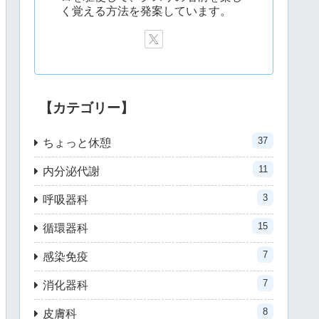
く覚える方法を発案しています。
【カテゴリー】
37
ちょっと休憩
11
内分泌代謝
3
呼吸器科
15
循環器科
7
感染免疫
7
消化器科
8
皮膚科