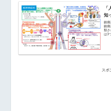
「
精神神経科
知
鎮痛
鎮痛
類さ
は3
スポ