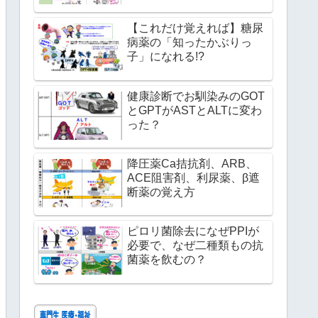
【これだけ覚えれば】糖尿
病薬の「知ったかぶりっ
子」になれる!?
健康診断でお馴染みのGOT
とGPTがASTとALTに変わ
った？
降圧薬Ca拮抗剤、ARB、
ACE阻害剤、利尿薬、β遮
断薬の覚え方
ピロリ菌除去になぜPPIが
必要で、なぜ二種類もの抗
菌薬を飲むの？